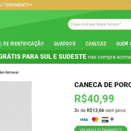
U-TENDIMENTO
) DE IDENTIFICAÇÃO
QUADROS
CANECAS
QUEM
GRÁTIS PARA SUL E SUDESTE
nas compra acima
en Retriever
CANECA DE POR
R$40,99
3
x de
R$13,66
sem juros
VER MEIOS DE PAGAMENTO