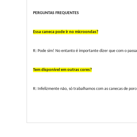
PERGUNTAS FREQUENTES
Essa caneca pode ir no microondas?
R: Pode sim! No entanto é importante dizer que com o passa
Tem disponível em outras cores?
R: Infelizmente não, só trabalhamos com as canecas de porc