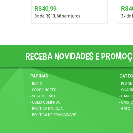
R$40,99
R$4
3
x de
R$13,66
sem juros
3
x de
Receba novidades e promoç
PÁGINAS
CATEG
- INÍCIO
- PLAQU
- SOBRE NOZES
- QUAD
- SUBLIME CÃO
- CANE
- QUEM COMPROU
- CACH
- POLÍTICA DA LOJA
- GATO
- POLÍTICA DE PRIVACIDADE