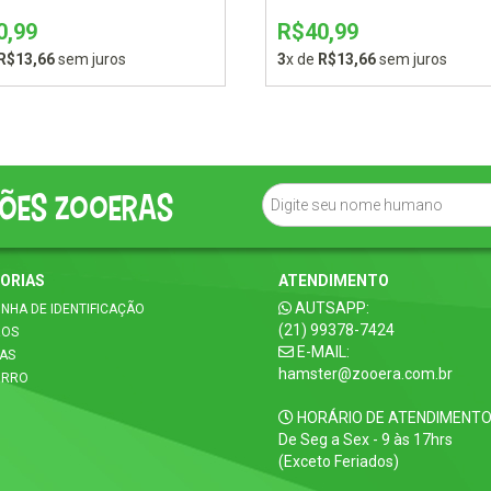
0,99
R$40,99
R$13,66
sem juros
3
x de
R$13,66
sem juros
ões zooeras
ORIAS
ATENDIMENTO
AUTSAPP:
INHA DE IDENTIFICAÇÃO
(21) 99378-7424
ROS
E-MAIL:
CAS
hamster@zooera.com.br
ORRO
HORÁRIO DE ATENDIMENTO
De Seg a Sex - 9 às 17hrs
(Exceto Feriados)