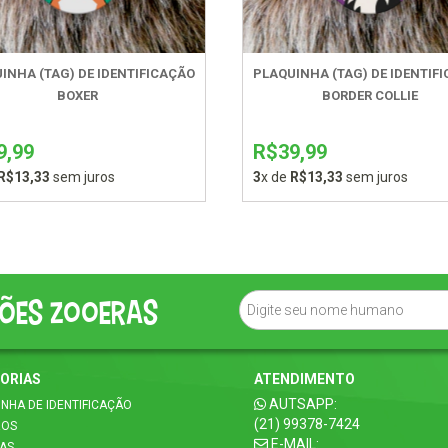
INHA (TAG) DE IDENTIFICAÇÃO
PLAQUINHA (TAG) DE IDENTIF
BOXER
BORDER COLLIE
9,99
R$39,99
R$13,33
sem juros
3
x de
R$13,33
sem juros
ões zooeras
ORIAS
ATENDIMENTO
AUTSAPP:
INHA DE IDENTIFICAÇÃO
(21) 99378-7424
ROS
E-MAIL:
CAS