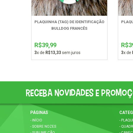
PLAQUINHA (TAG) DE IDENTIFICAÇÃO
PLAQU
BULLDOG FRANCÊS
R$39,99
R$3
3
x de
R$13,33
sem juros
3
x de
Receba novidades e promoç
PÁGINAS
CATEG
- INÍCIO
- PLAQU
- SOBRE NOZES
- QUAD
- SUBLIME CÃO
- CANE