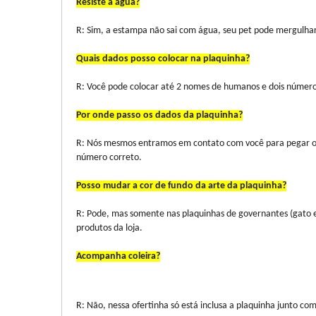
Resiste a água?
R: Sim, a estampa não sai com água, seu pet pode mergulhar
Quais dados posso colocar na plaquinha?
R: Você pode colocar até 2 nomes de humanos e dois número
Por onde passo os dados da plaquinha?
R: Nós mesmos entramos em contato com você para pegar os
número correto.
Posso mudar a cor de fundo da arte da plaquinha?
R: Pode, mas somente nas plaquinhas de governantes (gato 
produtos da loja.
Acompanha coleira?
R: Não, nessa ofertinha só está inclusa a plaquinha junto com