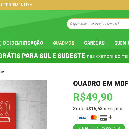
U-TENDIMENTO
) DE IDENTIFICAÇÃO
QUADROS
CANECAS
QUEM
GRÁTIS PARA SUL E SUDESTE
nas compra acima
pso
QUADRO EM MDF
R$49,90
3
x de
R$16,63
sem juros
VER MEIOS DE PAGAMENTO