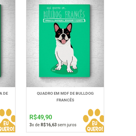
A DE
QUADRO EM MDF DE BULLDOG
FRANCÊS
R$49,90
3
x de
R$16,63
sem juros