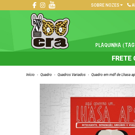
SOBRE NOZES
A
PLAQUINHA (TAG
FRETE 
Início
-
Quadro
-
Quadros Variados
-
Quadro em mdf de Lhasa a