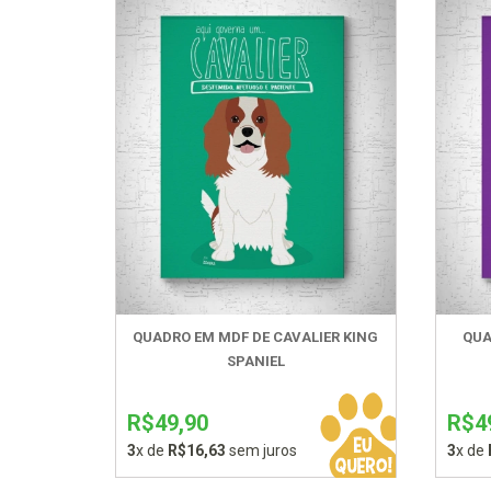
QUADRO EM MDF DE CAVALIER KING
QUA
SPANIEL
R$49,90
R$4
3
x de
R$16,63
sem juros
3
x de