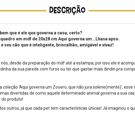
Descrição
em que é ele que governa a casa, certo?
o quadro em mdf de 20x28 cm Aqui governa um...Lhasa apso.
 seu cão que é inteligente, brincalhão, amigável e vivaz!
r nós, desde da preparação do mdf até a estampa, por isso ele é acompa
adinha da sua parede com furos ou ter que gastar mais dindin pra comp
sa coleção 'Aqui governa um Zooero, que não jura solene(mente)', e
imas divertidas de como aquele determinado animal governa a sua casa,
 do produto!
os outros, já que cada pet tem características únicas! Já imaginou o q