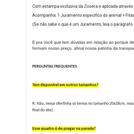
Com estampa exclusiva da Zooera e aplicada através
Acompanha: 1 Juramento específico do animal + Fitas
(Se não sabe o que é um Juramento, leia o parágrafo
E pra você que tem dúvidas em relação ao porque dess
formam nosso preço, afinal nossa patinha da transparê
PERGUNTAS FREQUENTES
Tem disponível em outros tamanhos?
R: Não, nessa ofertinha só temos no tamanho 20x28cm, mas
final do site).
Esse quadro é de pregar na parede?