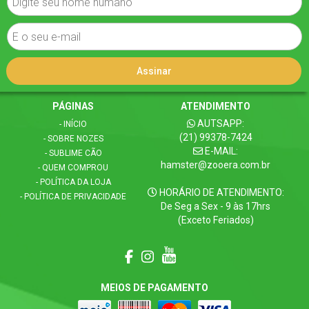
PÁGINAS
ATENDIMENTO
AUTSAPP:
- INÍCIO
(21) 99378-7424
- SOBRE NOZES
E-MAIL:
- SUBLIME CÃO
hamster@zooera.com.br
- QUEM COMPROU
- POLÍTICA DA LOJA
HORÁRIO DE ATENDIMENTO:
- POLÍTICA DE PRIVACIDADE
De Seg a Sex - 9 às 17hrs
(Exceto Feriados)
MEIOS DE PAGAMENTO