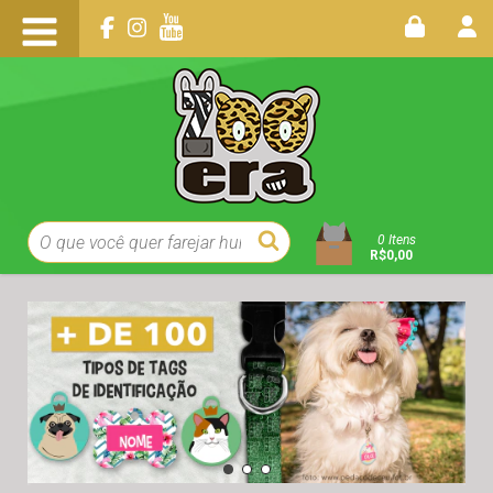
0
Itens
R$0,00