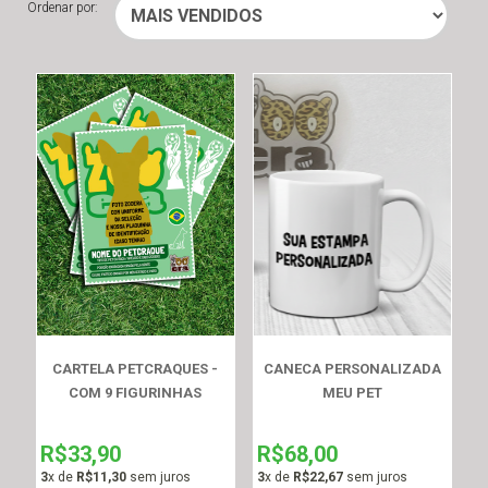
Ordenar por:
CARTELA PETCRAQUES -
CANECA PERSONALIZADA
COM 9 FIGURINHAS
MEU PET
R$33,90
R$68,00
3
x de
R$11,30
sem juros
3
x de
R$22,67
sem juros