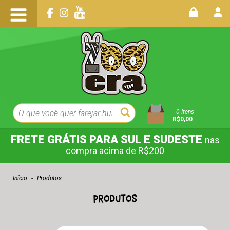
0
Itens
R$0,00
FRETE GRÁTIS PARA SUL E SUDESTE
nas
compra acima de R$200
Início
-
Produtos
Produtos