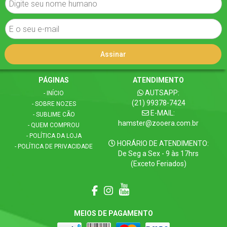
PÁGINAS
ATENDIMENTO
AUTSAPP:
- INÍCIO
(21) 99378-7424
- SOBRE NOZES
E-MAIL:
- SUBLIME CÃO
hamster@zooera.com.br
- QUEM COMPROU
- POLÍTICA DA LOJA
HORÁRIO DE ATENDIMENTO:
- POLÍTICA DE PRIVACIDADE
De Seg a Sex - 9 às 17hrs
(Exceto Feriados)
MEIOS DE PAGAMENTO