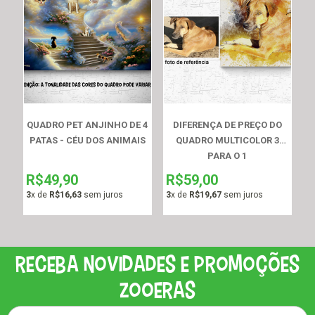
QUADRO PET ANJINHO DE 4
DIFERENÇA DE PREÇO DO
PATAS - CÉU DOS ANIMAIS
QUADRO MULTICOLOR 3
PARA O 1
R$49,90
R$59,00
3
x de
R$16,63
sem juros
3
x de
R$19,67
sem juros
Receba novidades e promoções
zooeras