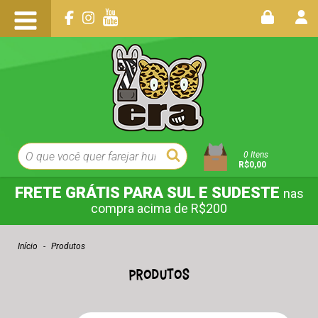
0
Itens
R$0,00
FRETE GRÁTIS PARA SUL E SUDESTE
nas
compra acima de R$200
Início
-
Produtos
Produtos