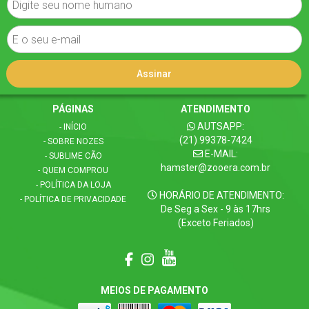
PÁGINAS
ATENDIMENTO
AUTSAPP:
- INÍCIO
(21) 99378-7424
- SOBRE NOZES
E-MAIL:
- SUBLIME CÃO
hamster@zooera.com.br
- QUEM COMPROU
- POLÍTICA DA LOJA
HORÁRIO DE ATENDIMENTO:
- POLÍTICA DE PRIVACIDADE
De Seg a Sex - 9 às 17hrs
(Exceto Feriados)
MEIOS DE PAGAMENTO